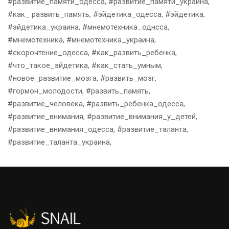
#развитие_памяти_одесса, #развитие_памяти_украина,
#как_ развить_память, #эйдетика_одесса, #эйдетика,
#эйдетика_украина, #мнемотехника_однсса,
#мнемотехника, #мнемотехника_украина,
#скорочтение_одесса, #как_развить_ребенка,
#что_такое_эйдетика, #как_стать_умным,
#новое_развитие_мозга, #развить_мозг,
#гормон_молодости, #развить_память,
#развитие_человека, #развить_ребенка_одесса,
#развитие_внимания, #развитие_внимания_у_детей,
#развитие_внимания_одесса, #развитие_таланта,
#развитие_таланта_украина,