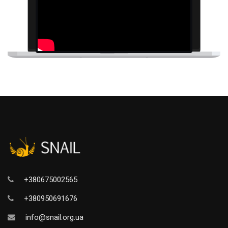
+380675002565
+380950691676
info@snail.org.ua