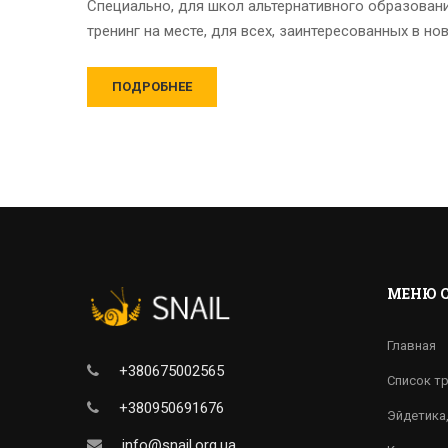
Специально, для школ альтернативного образовани
тренинг на месте, для всех, заинтересованных в н
ПОДРОБНЕЕ
МЕНЮ 
Главная
+380675002565
Список т
+380950691676
Эйдетика
info@snail.org.ua