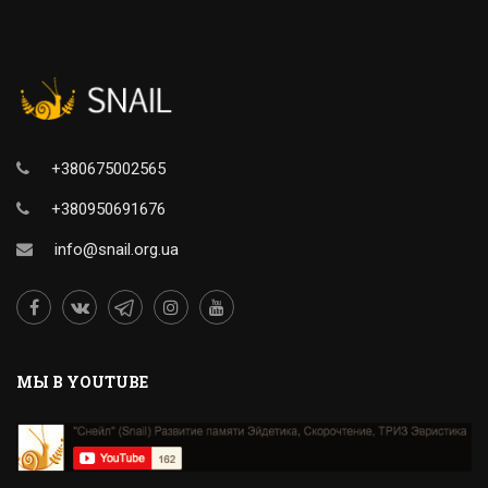
+380675002565
+380950691676
info@snail.org.ua
MЫ В YOUTUBE