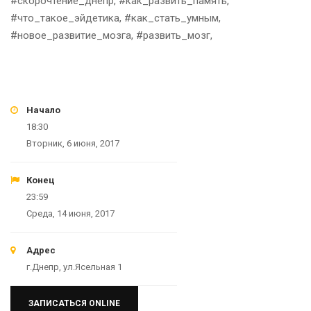
#скорочтение_днепр, #как_развить_память,
#что_такое_эйдетика, #как_стать_умным,
#новое_развитие_мозга, #развить_мозг,
Начало
18:30
Вторник, 6 июня, 2017
Конец
23:59
Среда, 14 июня, 2017
Адрес
г.Днепр, ул.Ясельная 1
ЗАПИСАТЬСЯ ONLINE