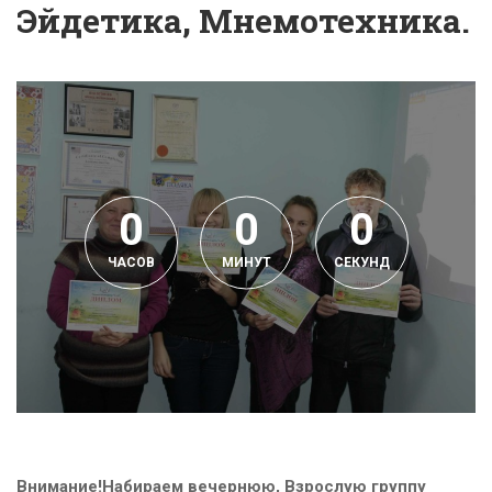
Эйдетика, Мнемотехника.
0
0
0
ЧАСОВ
МИНУТ
СЕКУНД
Внимание!Набираем вечернюю, Взрослую группу