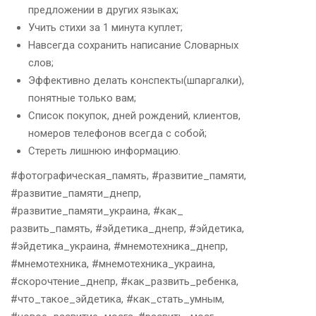
предложении в других языках;
Учить стихи за 1 минута куплет;
Навсегда сохранить написание Словарных
слов;
Эффективно делать конспекты(шпаргалки),
понятные только вам;
Список покупок, дней рождений, клиентов,
номеров телефонов всегда с собой;
Стереть лишнюю информацию.
#фотографическая_память, #развитие_памяти,
#развитие_памяти_днепр,
#развитие_памяти_украина, #как_
развить_память, #эйдетика_днепр, #эйдетика,
#эйдетика_украина, #мнемотехника_днепр,
#мнемотехника, #мнемотехника_украина,
#скорочтение_днепр, #как_развить_ребенка,
#что_такое_эйдетика, #как_стать_умным,