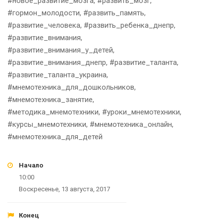
#новое_развитие_мозга, #развить_мозг,
#гормон_молодости, #развить_память,
#развитие_человека, #развить_ребенка_днепр,
#развитие_внимания,
#развитие_внимания_у_детей,
#развитие_внимания_днепр, #развитие_таланта,
#развитие_таланта_украина,
#мнемотехника_для_дошкольников,
#мнемотехника_занятие,
#методика_мнемотехники, #уроки_мнемотехники,
#курсы_мнемотехники, #мнемотехника_онлайн,
#мнемотехника_для_детей
Начало
10:00
Воскресенье, 13 августа, 2017
Конец