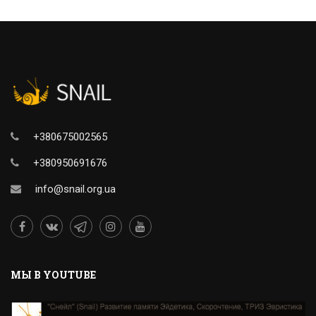
+380675002565
+380950691676
info@snail.org.ua
MЫ В YOUTUBE