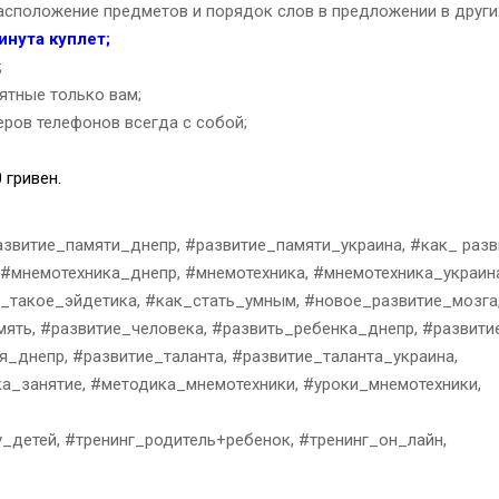
сположение предметов и порядок слов в предложении в други
инута куплет;
;
ятные только вам;
еров телефонов всегда с собой;
 гривен.
звитие_памяти_днепр, #развитие_памяти_украина, #как_ разв
 #мнемотехника_днепр, #мнемотехника, #мнемотехника_украин
о_такое_эйдетика, #как_стать_умным, #новое_развитие_мозга
ять, #развитие_человека, #развить_ребенка_днепр, #развити
_днепр, #развитие_таланта, #развитие_таланта_украина,
_занятие, #методика_мнемотехники, #уроки_мнемотехники,
_детей, #тренинг_родитель+ребенок, #тренинг_он_лайн,