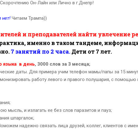
 Скорочтению Он-Лайн или Лично в г.Днепр!
 нет!
Читаем Трампа))
дителей и преподавателей найти увлечение р
практика, именно в таком тандеме, информац
вно.
7 занятий по 2 часа.
Дети от 7 лет.
о языка в день
, 3000 слов за 3 месяца;
ческие даты. Для примера учим телефон мамы/папы за 15 минут
монизировать работу левого и правого полушария, с помощью
ания;
ю мысль, и излагать ее без слов паразитов и пауз;
ания шпаргалок;
оможем надежно связать лица друзей, коллег, клиентов с име