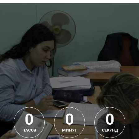
0
0
0
ЧАСОВ
МИНУТ
СЕКУНД