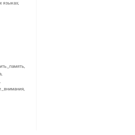
х языках;
ить_память,
а,
,
е_внимания,