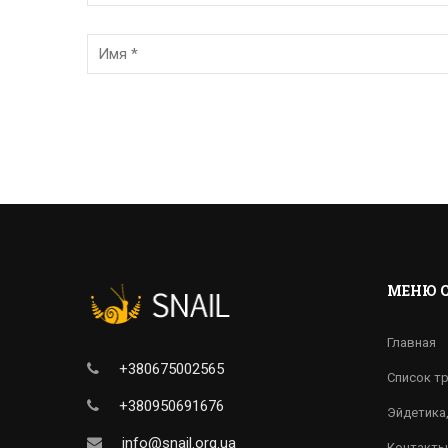
МЕНЮ 
Главная
+380675002565
Список т
+380950691676
Эйдетика
info@snail.org.ua
Контакты