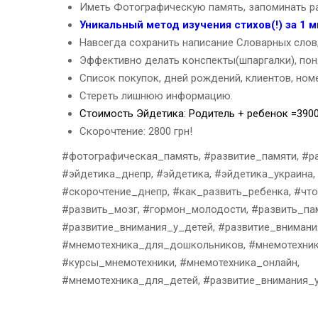
Иметь Фотографическую память, запоминать ра
Уникальный метод изучения стихов(!) за 1 м
Навсегда сохранить написание Словарных слов
Эффективно делать конспекты(шпаргалки), пон
Список покупок, дней рождений, клиентов, ном
Стереть лишнюю информацию.
Стоимость Эйдетика: Родитель + ребенок =3900
Скорочтение: 2800 грн!
#фотографическая_память, #развитие_памяти, #ра
#эйдетика_днепр, #эйдетика, #эйдетика_украина,
#скорочтение_днепр, #как_развить_ребенка, #чт
#развить_мозг, #гормон_молодости, #развить_пам
#развитие_внимания_у_детей, #развитие_внимания
#мнемотехника_для_дошкольников, #мнемотехника
#курсы_мнемотехники, #мнемотехника_онлайн,
#мнемотехника_для_детей, #развитие_внимания_у