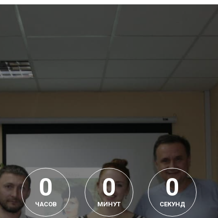
0
0
0
ЧАСОВ
МИНУТ
СЕКУНД