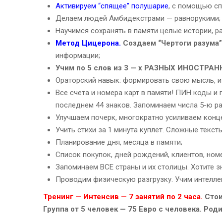
Активируем “спящее” полушарие
, с помощью с
Делаем людей Амбидекстрами — равнорукими;
Научимся сохранять в памяти целые истории, рас
Метод Цицерона.
Создаем “Чертоги разума”
информации;
Учим по 5 слов из 3 — х РАЗНЫХ ИНОСТРАНН
Ораторский навык: формировать свою мысль, и и
Все счета и номера карт в памяти! ПИН коды и 
последнем 44 знаков. Запоминаем числа 5-ю р
Улучшаем почерк, многократно усиливаем конц
Учить стихи за 1 минута куплет. Сложные тексты
Планирование дня, месяца в памяти;
Список покупок, дней рождений, клиентов, ном
Запоминаем ВСЕ страны и их столицы. Хотите 
Проводим физическую разгрузку. Учим интелле
Тренинг — Интенсив — 7 занятий по 2 часа.
Стои
Группа от 5 человек — 75 Евро с человека. Роди