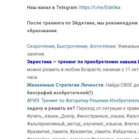
Наш канал в Telegram:
https://t.me/Eidetika
После тренинга по Эйдетике, мы рекомендуем
образования:
Скорочтение, Быстрочтение, Фоточтение.
Уникальны
занятия.
Эвристика — тренинг по приобретению навыка 
можно развить в любом Возрасте, начиная с 11 лет
часа.
Жизненные Стратегии Личности
.
Найди СВОЕ де
биографий изобретателей(!)
АРИЗ. Тренинг по Алгоритму Решения Изобретател
задачу и решить ее?
Переход от ситуации к прав
#учить_языки_Днепр, #иностранные_языки, #аль
#альтернативный_метод_изучения_языков, #легко
#развитие_памяти, #развитие_памяти, #эйдетика,