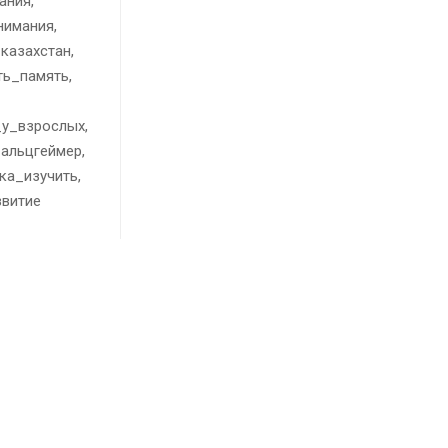
ания,
нимания,
казахстан,
ть_память,
_у_взрослых,
_альцгеймер,
ка_изучить,
звитие