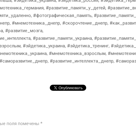
льша, #эйдетика_украина, #эйдетика_россия, #эйдетика_герм
мотехника_германия, #развитие_памяти_у_детей, #развитие_в
мяти_удаленно, #фотографическая_память, #развитие_памяти_
епр, #мнемотехника_днепр, #скорочтение_днепр, #как_разви
а, #развитие_мозга,
ие_интеллекта, #развитие_памяти_украина, #развитие_памяти
взрослым, #эйдетика_украина, #эйдетика_тренинг, #эйдетика
мнемотехника_украина, #мнемотехника_взрослым, #мнемотехни
#саморазвитие_днепр, #развитие_интеллекта_днепр, #самора
ные поля помечены
*