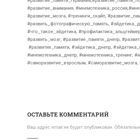
#развитие_памяти_германия,#развитие_памяти_по
#развитие_внимания, #мнемотехника_россия,#мне
#развитие_мозга, #тренинги_скайп, #развитие_па
#развить_фотографическую_память, #эйдетика_дн
#что_такое_эйдетика, #профилактика_альцгеймер
#развить_мозг, #развитие_памяти_днепр, #развит
#развитие_памяти, #эйдетика_днепр, #эйдетика_
#мнемотехника_днепр, #мнемотехника_тренинг, #
#саморазвитие_взрослым, #саморазвитие_мозга, 
ОСТАВЬТЕ КОММЕНТАРИЙ
Ваш адрес email не будет опубликован.
Обязатель