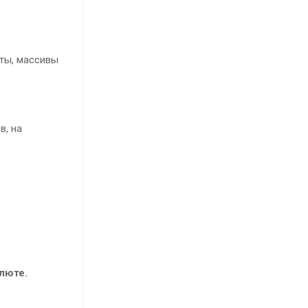
нты, массивы
в, на
люте.