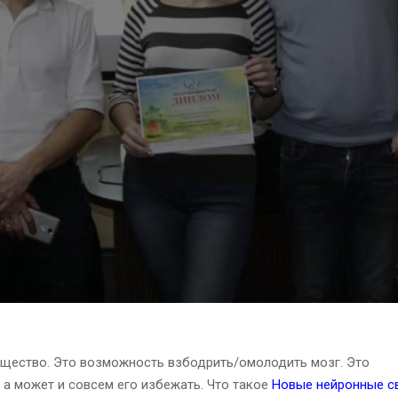
ущество. Это возможность взбодрить/омолодить мозг. Это
, а может и совсем его избежать. Что такое
Новые нейронные с