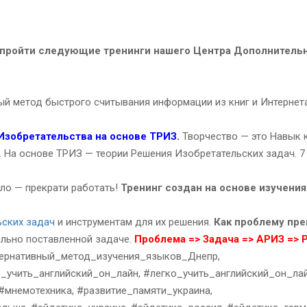
 пройти следующие тренинги нашего Центра Дополнитель
й метод быстрого считывания информации из книг и Интернета
Изобретательства на основе ТРИЗ.
Творчество — это Навык 
. На основе ТРИЗ — теории Решения Изобретательских задач. 7 
ло — прекрати работать!
Тренинг создан на основе изучения
ьских задач
и инструментам для их решения.
Как проблему пре
ильно поставленной задаче.
Проблема => Задача => АРИЗ =>
тернативный_метод_изучения_языков_Днепр,
_учить_английский_он_лайн, #легко_учить_английский_он_лай
 #мнемотехника, #развитие_памяти_украина,