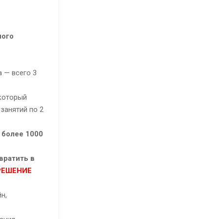
ного
 — всего 3
который
занятий по 2
 более 1000
вратить в
 РЕШЕНИЕ
н,