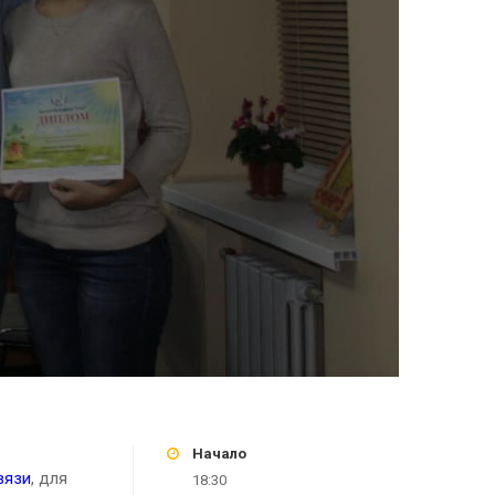
Начало
вязи
, для
18:30