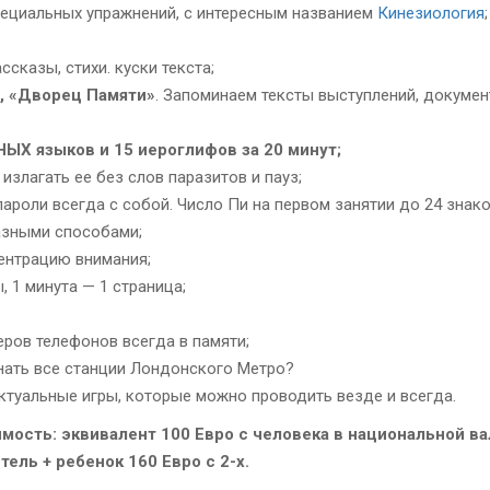
пециальных упражнений, с интересным названием
Кинезиология
;
сказы, стихи. куски текста;
, «Дворец Памяти»
. Запоминаем тексты выступлений, докуме
ЫХ языков и 15 иероглифов за 20 минут;
злагать ее без слов паразитов и пауз;
пароли всегда с собой. Число Пи на первом занятии до 24 знако
азными способами;
ентрацию внимания;
, 1 минута — 1 страница;
еров телефонов всегда в памяти;
знать все станции Лондонского Метро?
ктуальные игры, которые можно проводить везде и всегда.
мость: эквивалент 100 Евро с человека в национальной ва
тель + ребенок 160 Евро с 2-х.