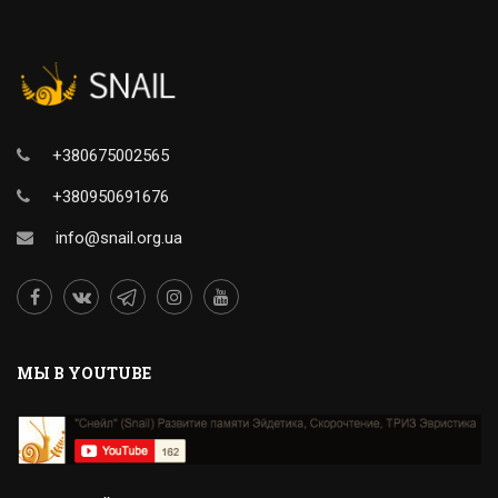
+380675002565
+380950691676
info@snail.org.ua
MЫ В YOUTUBE