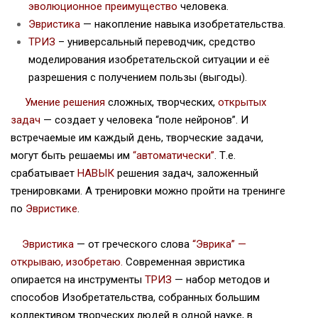
эволюционное преимущество
человека.
Эвристика
— накопление навыка изобретательства.
ТРИЗ
– универсальный переводчик, средство
моделирования изобретательской ситуации и её
разрешения с получением пользы (выгоды).
Умение решения
сложных, творческих,
открытых
задач
— создает у человека “поле нейронов”. И
встречаемые им каждый день, творческие задачи,
могут быть решаемы им
“автоматически”
. Т.е.
срабатывает
НАВЫК
решения задач, заложенный
тренировками. А тренировки можно пройти на тренинге
по
Эвристике
.
Эвристика
— от греческого слова
“Эврика” —
открываю, изобретаю.
Современная эвристика
опирается на инструменты
ТРИЗ
— набор методов и
способов Изобретательства, собранных большим
коллективом творческих людей в одной науке, в