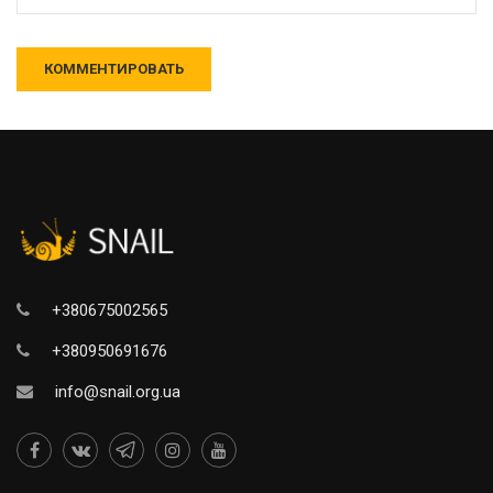
+380675002565
+380950691676
info@snail.org.ua