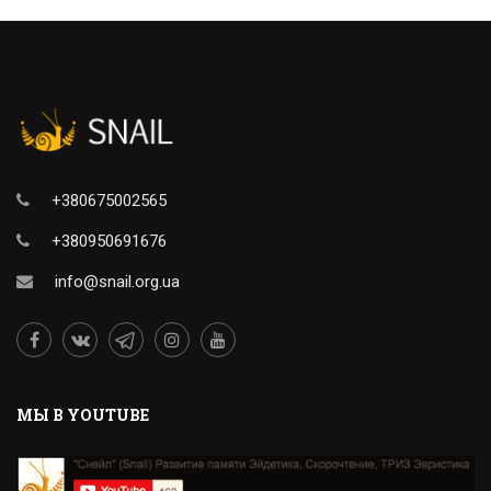
+380675002565
+380950691676
info@snail.org.ua
MЫ В YOUTUBE