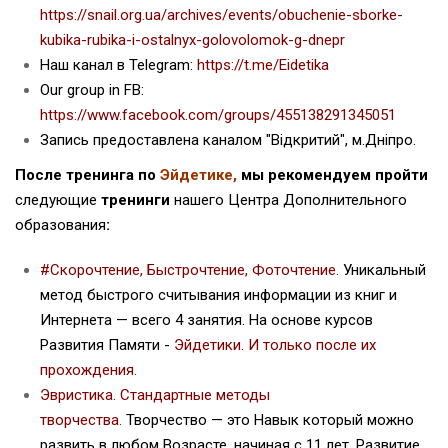
https://snail.org.ua/archives/events/obuchenie-sborke-
kubika-rubika-i-ostalnyx-golovolomok-g-dnepr
Наш канал в Telegram:
https://t.me/Eidetika
Our group in FB:
https://www.facebook.com/groups/455138291345051
Запись предоставлена каналом "Відкритий", м.Дніпро.
После тренинга по
Эйдетике
,
мы рекомендуем пройти
следующие
тренинги
нашего Центра Дополнительного
образования
:
#Скорочтение, Быстрочтение, Фоточтение.
Уникальный
метод быстрого считывания информации из книг и
Интернета — всего 4 занятия. На основе курсов
Развития Памяти -
Эйдетики
. И только после их
прохождения.
Эвристика. Стандартные методы
творчества.
Творчество — это Навык который можно
развить в любом Возрасте, начиная с 11 лет. Развитие