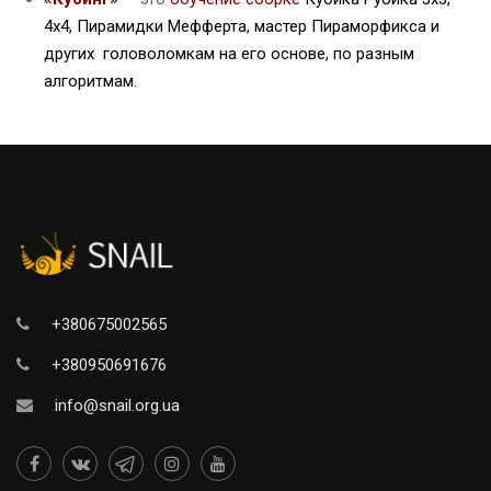
4х4, Пирамидки Мефферта, мастер Пираморфикса и
других головоломкам на его основе, по разным
алгоритмам.
+380675002565
+380950691676
info@snail.org.ua