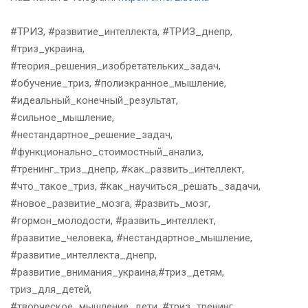
#ТРИЗ, #развитие_интеллекта, #ТРИЗ_днепр,
#триз_украина,
#теория_решения_изобретательких_задач,
#обучение_триз, #полиэкранное_мышление,
#идеальный_конечный_результат,
#сильное_мышление,
#нестандартное_решение_задач,
#функционально_стоимостный_анализ,
#тренинг_триз_днепр, #как_развить_интеллект,
#что_такое_триз, #как_научиться_решать_задачи,
#новое_развитие_мозга, #развить_мозг,
#гормон_молодости, #развить_интеллект,
#развитие_человека, #нестандартное_мышление,
#развитие_интеллекта_днепр,
#развитие_внимания_украина,#триз_детям,
триз_для_детей,
#творческое_мышление_дети, #триз_тренинг,