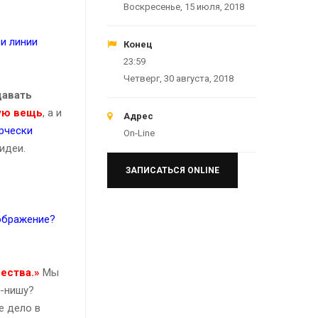
Воскресенье, 15 июля, 2018
и линии
Конец
23:59
Четверг, 30 августа, 2018
давать
ую вещь
, а и
Адрес
рчески
On-Line
идеи.
ЗАПИСАТЬСЯ ONLINE
оображение?
ества.»
Мы
с-нишу?
е дело в