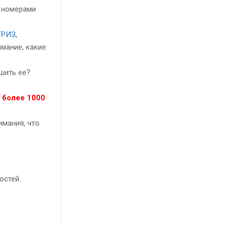
 номерами
РИЗ
,
мание, какие
шить ее?
 более 1000
мания, что
остей.