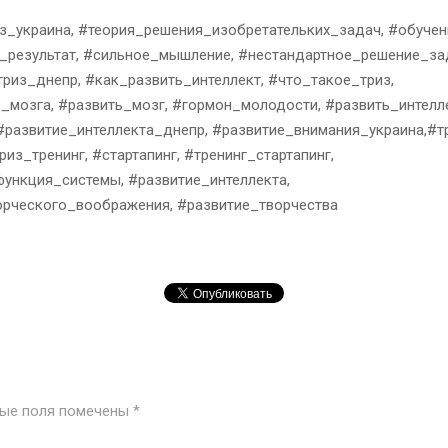
з_украина, #теория_решения_изобретательких_задач, #обучен
результат, #сильное_мышление, #нестандартное_решение_за
риз_днепр, #как_развить_интеллект, #что_такое_триз,
_мозга, #развить_мозг, #гормон_молодости, #развить_интелле
#развитие_интеллекта_днепр, #развитие_внимания_украина,#т
из_тренинг, #стартапинг, #тренинг_стартапинг,
функция_системы, #развитие_интеллекта,
орческого_воображения, #развитие_творчества
ные поля помечены
*