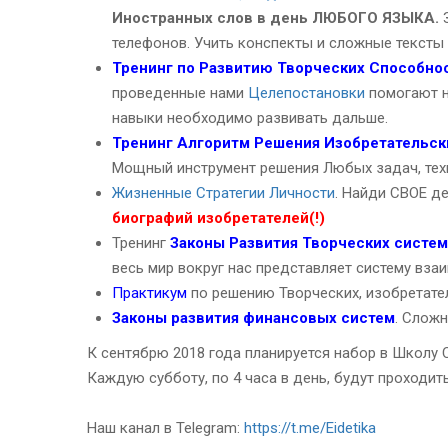
Иностранных слов в день ЛЮБОГО ЯЗЫКА.
З
телефонов. Учить конспекты и сложные текст
Тренинг по Развитию Творческих Способно
проведенные нами
Целепостановки
помогают н
навыки необходимо развивать дальше.
Тренинг Алгоритм Решения Изобретательски
Мощный инструмент решения Любых задач, техн
Жизненные Стратегии Личности
. Найди СВОЕ д
биографий изобретателей(!)
Тренинг
Законы Развития Творческих систем
весь мир вокруг нас представляет систему вза
Практикум
по решению Творческих, изобретате
Законы развития финансовых систем
. Сложн
К сентябрю 2018 года планируется набор в Школу 
Каждую субботу, по 4 часа в день, будут проходит
Наш канал в Telegram:
https://t.me/Eidetika