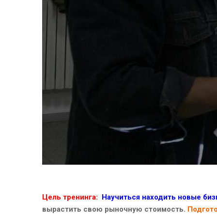
Цель тренинга:
Н
аучиться находить новые би
вырастить свою рыночную стоимость.
Подгото