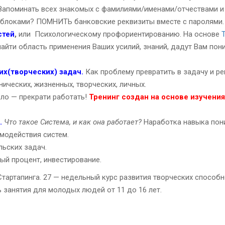
апоминать всех знакомых с фамилиями/именами/отчествами и
ы блоками? ПОМНИТЬ банковские реквизиты вместе с паролями.
стей
,
или Психологическому профориентированию. На основе
Т
айти область применения Ваших усилий, знаний, дадут Вам пони
х(творческих) задач.
Как проблему превратить в задачу и ре
ических, жизненных, творческих, личных.
ело — прекрати работать!
Тренинг создан на основе изучения
.
Что такое Система, и как она работает?
Наработка навыка пони
имодействия систем.
льских задач.
ый процент, инвестирование.
Стартапинга. 27 — недельный курс развития творческих способн
ь занятия для молодых людей от 11 до 16 лет.