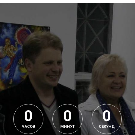
0
0
0
ЧАСОВ
МИНУТ
СЕКУНД