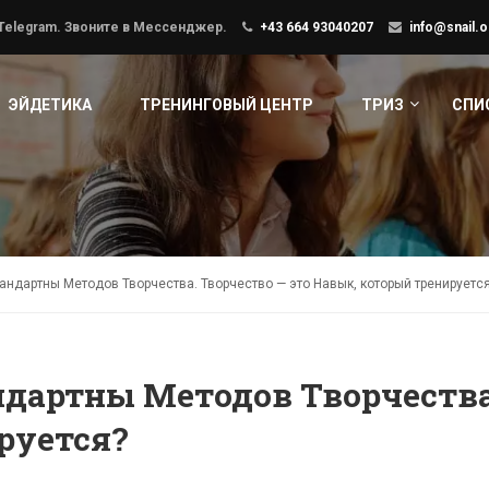
 Telegram. Звоните в Мессенджер.
+43 664 93040207
info@snail.o
ЭЙДЕТИКА
ТРЕНИНГОВЫЙ ЦЕНТР
ТРИЗ
СПИ
андартны Методов Творчества. Творчество — это Навык, который тренируетс
дартны Методов Творчества.
руется?