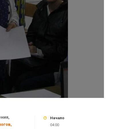
ния,
Начало
огов,
04:00