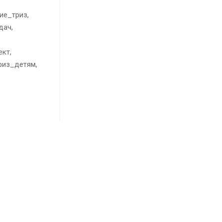
ие_триз,
дач,
кт,
риз_детям,