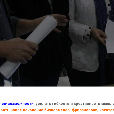
знес-возможности,
усилить гибкость и креативность мышле
вить новое поколение бизнесменов, фрилансеров, креатол