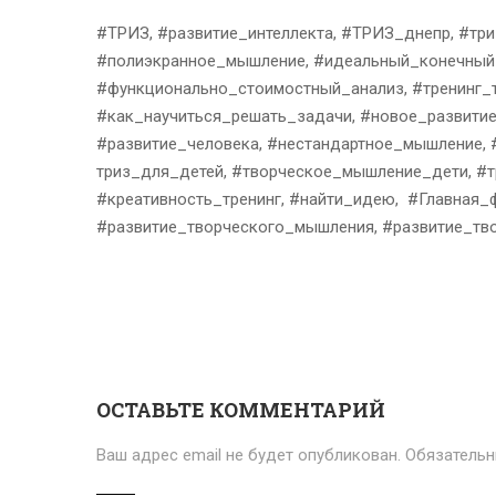
#ТРИЗ, #развитие_интеллекта, #ТРИЗ_днепр, #три
#полиэкранное_мышление, #идеальный_конечный_
#функционально_стоимостный_анализ, #тренинг_т
#как_научиться_решать_задачи, #новое_развитие
#развитие_человека, #нестандартное_мышление, 
триз_для_детей, #творческое_мышление_дети, #тр
#креативность_тренинг, #найти_идею, #Главная_
#развитие_творческого_мышления, #развитие_тв
ОСТАВЬТЕ КОММЕНТАРИЙ
Ваш адрес email не будет опубликован.
Обязатель