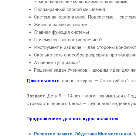
— моделирование маленькими человечками;
Полиэкранный способ мышления.
Системная картина мира. Подсистема — систем
Жизнь и развитие систем
Главная функция системы
Почему все так противоречиво?
Инструмент и изделие — две стороны конфлик
Сколько есть способов разрешить противореч
А причем тут физика?
Решение задач Учеников. Находим Идеи для жи
Длительность
:
данного курса: — 7 занятий по 2 
Возраст
: Дети 9 — 14 лет— могут заниматься с Ро
Стоимость первого блока — групповое/ индивидуал
Продолжением данного курса являются:
Развитие памяти, Эйдетика Мнемотехника.
М