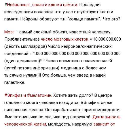
#
Нейронные_связи и клетки памяти.
Последние
исследования показали, что у нас отсутствуют клетки
памяти. Нейроны образуют т.н. “кольца памяти”. Что это?
Мозг
– самый сложный объект, известный человеку.
Приблизительное
число мозговых клеток
= 10.000.000.000
(десять миллиардов) Число нейронов/синаптических
соединений = 1.000.000.000.000.000.000.000.000.000.000.000
(один дециллион)!!!! Число возможных взаимосвязей
(путей потока информации) = единица с более чем
тысячью нулями!!! Это больше, чем звезд в нашей
галактике.
#Эпифиз и #мелатонин
. Хотите жить долго? В центре
головного мозга человека находится #Эпифиз, он же
пинеальная железа. Он вырабатывает гормон молодости -
#мелатонин: или во сне, или под нагрузкой.
Длительность
человеческой жизни,
молодость, напрямую
зависит от