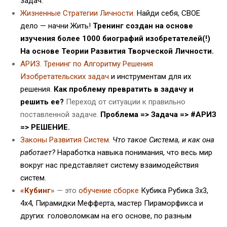
задач.
Жизненные Стратегии Личности
.
Найди себя, СВОЕ
дело — начни Жить!
Тренинг создан на основе
изучения более 1000 биографий изобретателей(!)
На основе Теории Развития Творческой Личности.
АРИЗ. Тренинг по Алгоритму Решения
Изобретательских задач
и инструментам для их
решения
.
Как проблему превратить в задачу и
решить ее?
Переход от ситуации к правильно
поставленной задаче.
Проблема => Задача => #АРИЗ
=> РЕШЕНИЕ.
Законы Развития Систем.
Что такое Система, и как она
работает?
Наработка навыка понимания, что весь мир
вокруг нас представляет систему взаимодействия
систем.
«Кубинг
»
— это
обучение сборке
Кубика Рубика 3х3,
4х4, Пирамидки Мефферта, мастер Пираморфикса и
других головоломкам на его основе, по разным