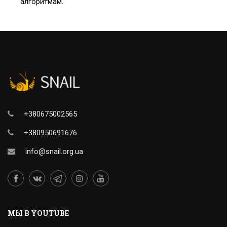
алгоритмам.
+380675002565
+380950691676
info@snail.org.ua
MЫ В YOUTUBE