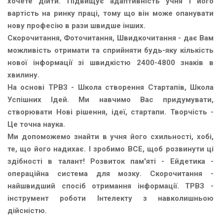
хочете дійти. Підвищує адаптивність учня і його
вартість на ринку праці, тому що він може опанувати
нову професію в рази швидше інших.
Скорочитання, Фоточитання, Швидкочитання - дає Вам
можливість отримати та сприйняти будь-яку кількість
нової інформації зі швидкістю 2400-4800 знаків в
хвилину.
На основі ТРВЗ - Школа створення Стартапів, Школа
Успішних Ідей. Ми навчимо Вас придумувати,
створювати Нові рішення, ідеї, стартапи. Творчість -
Це точна наука.
Ми допоможемо знайти в учня його схильності, хобі,
те, що його надихає. І зробимо ВСЕ, щоб розвинути ці
здібності в талант! Розвиток пам'яті - Ейдетика -
операційна система для мозку. Скорочитання -
найшвидший спосіб отримання інформації. ТРВЗ -
інструмент роботи Інтелекту з навколишньою
дійсністю.