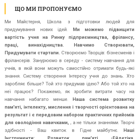
ЩО МИ ПРОПОНУЄМО
Ми Майстерня, Школа з підготовки людей для
придумування нових ідей.
Ми можемо підвищити
вартість учня на Ринку підприємництва, фрілансу,
праці, винахідництва. Навчимо Створювати,
Придумувати стартапи.
Створюємо Творців: бізнесменів і
фрілансерів. Занурюємо в середу - систему навчання для
учнів, в якій вони можуть самостійно отримати будь-які
знання. Систему створення Інтересу учня до знань. Хто
заробляє більше? Той хто придумав ідею? Або той хто на
неї працює? Покажемо, як зробити витрати часу на
навчання набагато менше.
Наша система розвитку
пам'яті, інтелекту, мислення і творчості орієнтована на
результат і є передовим набором практичних прийомів
для оволодіння навичками,
, а не тільки знаннями. Творчі
здібності - Ваш квиток в Гідне майбутнє.
Наші
Інструменти: Розвиток пам'яті -Ейдетіка,