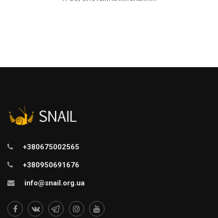
+380675002565
+380950691676
info@snail.org.ua