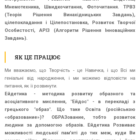
Мнемотехника, Швидкочитання, Фоточитання. ТРВЗ
(Теорія Рішення Винахідницьких Завдань),
цілепокладання і Цілепостановка, Розвиток Творчої
Особистості, АРІЗ (Алгоритм Рішення Інноваційних
Завдань).
ЯК ЦЕ ПРАЦЮЄ
Ми вважаємо, що Творчість - це Навичка, і що Всі ми
геніальні від народження, і ми можемо відповісти на
питання, як її розвинути.
Ейдетика - методика розвитку образного та
асоціативного мислення, "Ейдос" - в перекладі з
грецького "образ". Що таке Освіта (російською
«образование»)? ОБРАЗование, тобто розвиток
людини за допомогою образів. Ейдетика Розвиває
можливості людської пам'яті до тих меж, куди Ви