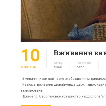
10
Вживання кави
Автор
Категория
ЖОВТЕНЬ
SNAIL
БЛОГ
Вживання кави пов’язане зі збільшенням тривалос
Резюме: вживання щонайменше двох чашок кави на 
захворювань.
Джерело: Європейське товариство кардіологів.Згі