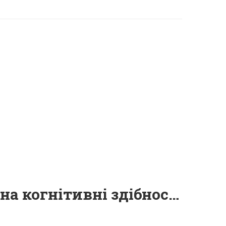
Дослідження позитивного впливу кубика на когнітивні здібності дітей.