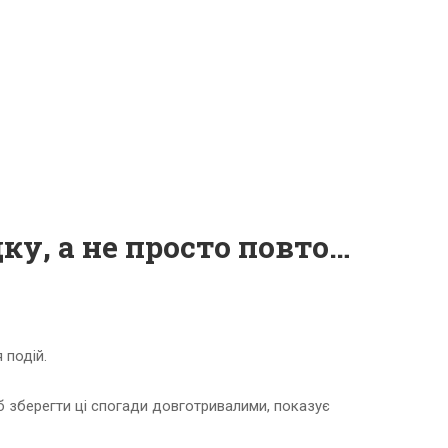
Довгострокові спогади – це питання порядку, а не просто повторення.
 подій.
б зберегти ці спогади довготривалими, показує