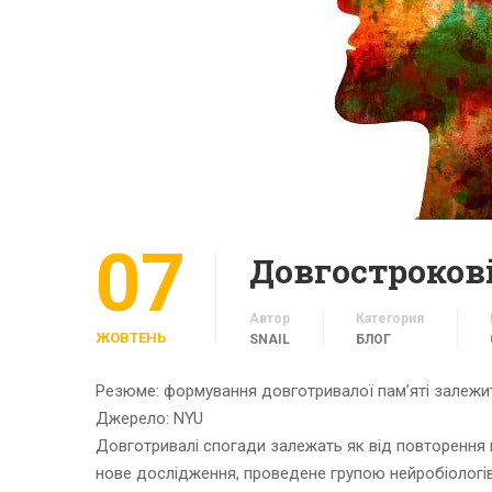
07
Автор
Категория
ЖОВТЕНЬ
SNAIL
БЛОГ
Резюме: формування довготривалої пам’яті залежить
Джерело: NYU
Довготривалі спогади залежать як від повторення п
нове дослідження, проведене групою нейробіологів