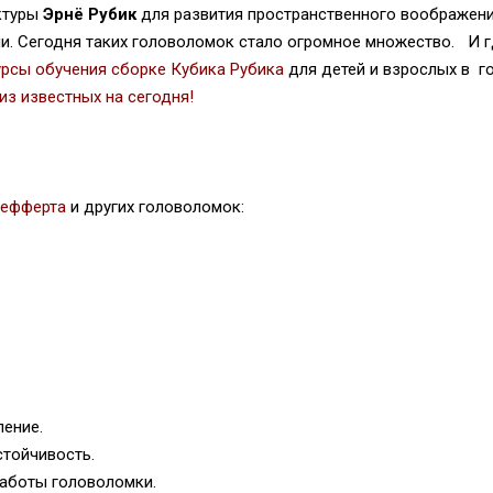
ктуры
Эрнё Рубик
для развития пространственного воображени
ми. Сегодня таких головоломок стало огромное множество.
И г
урсы обучения сборке Кубика Рубика
для детей и взрослых в г
из известных на сегодня!
 Мефферта
и других головоломок:
ение.
стойчивость.
работы головоломки.