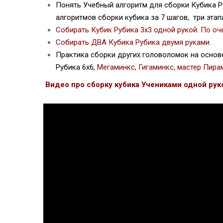
Понять Учебный алгоритм для сборки Кубика Р
алгоритмов сборки кубика за 7 шагов, три этапа
Собирать Кубик Рубика 3х3 одной рукой. По оч
Собирать
ДВА Кубика Рубика двумя руками.
Практика сборки других головоломок на основ
Рубика 6х6,
Мегаминкс, Гигаминкс, мастер Пир
Видео про сборку кубика Учениками одной рук