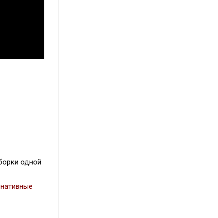
сборки одной
рнативные