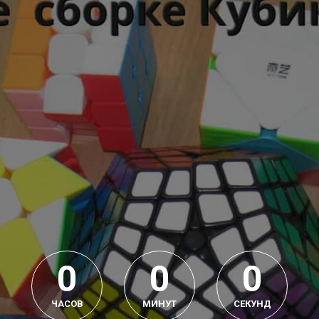
0
0
0
ЧАСОВ
МИНУТ
СЕКУНД