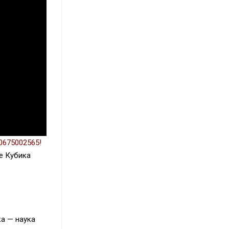
 0675002565!
ке Кубика
а — наука