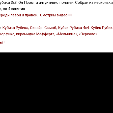
убика 3х3.
Он Прост и интуитивно понятен
.
Собран из нескольки
, за 4 занятия.
ереди левой и правой. Смотрим видео!!!!
е
Кубика Рубика, Сквайр, Скьюб, Кубик Рубика 4х4, Кубик Рубика
аморфикс, пирамидка Мефферта, «Мельница», «Зеркало»
.
ой!