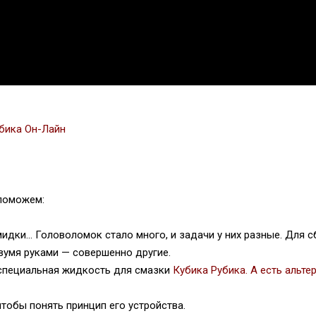
убика Он-Лайн
поможем:
амидки…
Головоломок стало много, и задачи у них разные. Для 
вумя руками — совершенно другие.
специальная жидкость для смазки
Кубика Рубика. А есть альте
чтобы понять принцип его устройства.